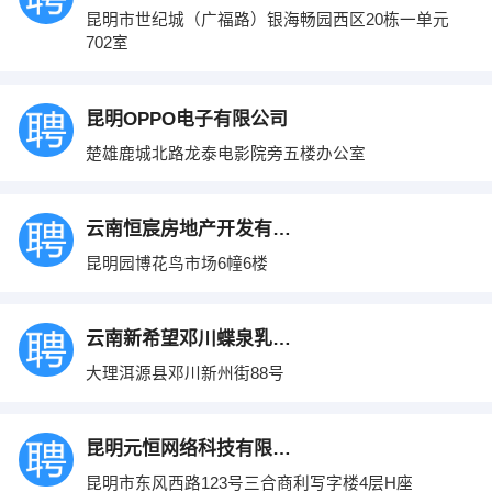
昆明市世纪城（广福路）银海畅园西区20栋一单元
702室
昆明OPPO电子有限公司
楚雄鹿城北路龙泰电影院旁五楼办公室
云南恒宸房地产开发有限公司
昆明园博花鸟市场6幢6楼
云南新希望邓川蝶泉乳业有限公司
大理洱源县邓川新州街88号
昆明元恒网络科技有限公司
昆明市东风西路123号三合商利写字楼4层H座