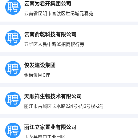
云南为君开集团公司
云南省昆明市官渡区世纪城元春苑
云南俞乾科技有限公司
五华区人民中路35招商银行旁
俊发建设集团
金尚俊园C座
天顺祥生物技术有限公司
丽江市古城区长水路224号-内3号楼-2号
丽江立家置业有限公司
玉龙县南口工业园区