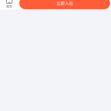
立即入驻
昭阳区五蒙古镇30栋
首页
云南捷通达汽车投资有限公司
官渡区国际汽车城玉缘路F04地块红旗店、奥迪店
昭通好年华置业有限公司
昭阳区市民之家旁
云南仲联信息产业有限公司
昆明市五华区二环西路220号云南软件园B座2楼205-
206
云南立金生物技术发展有限公司
云南省昆明市西山区人民西路285号云投中心B2栋