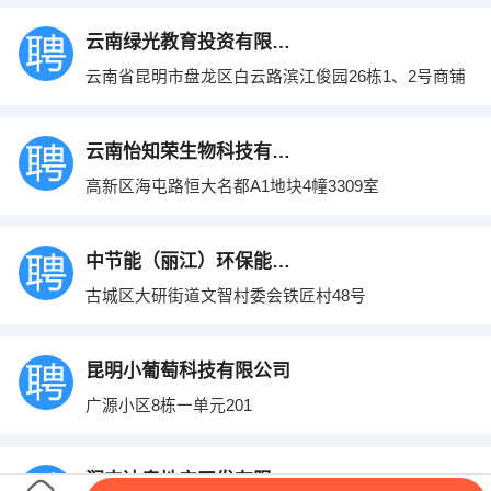
云南绿光教育投资有限公司
云南省昆明市盘龙区白云路滨江俊园26栋1、2号商铺
云南怡知荣生物科技有限公司
高新区海屯路恒大名都A1地块4幢3309室
中节能（丽江）环保能源有限公司
古城区大研街道文智村委会铁匠村48号
昆明小葡萄科技有限公司
广源小区8栋一单元201
润丰达房地产开发有限公司